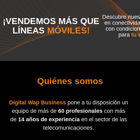
Descubre nuest
¡VENDEMOS MÁS QUE
en conectivida
LÍNEAS
MÓVILES!
con condicion
para
tu
Quiénes somos
Digital Wap Business
pone a tu disposición un
equipo de más de
60 profesionales
con más
de
14 años de experiencia
en el sector de las
telecomunicaciones.