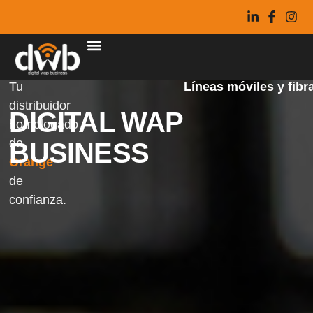
Tu
Líneas móviles y fibr
distribuidor
DIGITAL WAP
homologado
de
BUSINESS
Orange
de
confianza.